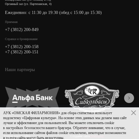
Органный зал (ул. Партизанская, 4)
Ежедневно: с 11:30 до 19:30 (обед с 15:00 до 15:30)
Приемная
+7 (3812) 200-849
Cправки и бронирование
+7 (3812) 200-158
+7 (3812) 200-151
Наши партнеры
АУК «ОМСКАЯ ФИЛАРМОНИЯ» для сбора статистики использует
подсистему «Цифровая культура». На основе этих данных мы делаем наш сайт
лучше и эффективнее для пользователей. Вы можете отключить cookie
в настройках безопасности вашего браузера. Обратите внимание, что в случае,
Политика конфиденциальности
Дизайн
Asmart
если использование сайтом файлов cookie отключено, некоторые возможности
Старая версия сайта
Создание сайта
Mahogany
и услуги сайта могут быть недоступны.