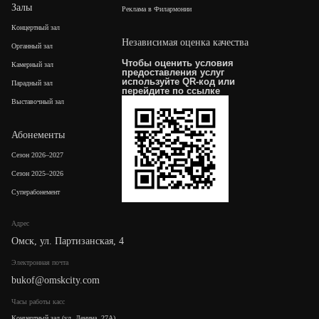
Залы
Реклама в Филармонии
Концертный зал
Независимая оценка качества
Органный зал
Чтобы оценить условия
Камерный зал
предоставления услуг
используйте QR-код или
Парадный зал
перейдите по
ссылке
Выставочный зал
Абонементы
Сезон 2026–2027
Сезон 2025–2026
Суперабонемент
Адрес
Омск, ул. Партизанская, 4
Электронная почта
bukof@omskcity.com
Часы работы касс
Концертный зал (ул. Ленина, 27А),