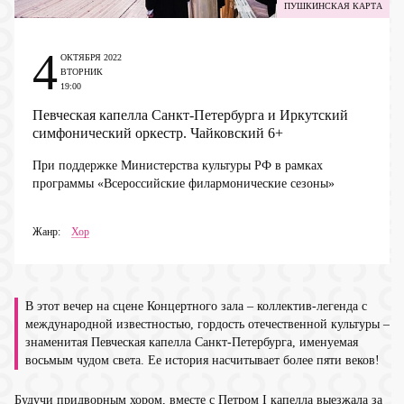
ПУШКИНСКАЯ КАРТА
4
ОКТЯБРЯ 2022
ВТОРНИК
19:00
Певческая капелла Санкт-Петербурга и Иркутский
симфонический оркестр. Чайковский
6+
При поддержке Министерства культуры РФ в рамках
программы «Всероссийские филармонические сезоны»
Жанр:
Хор
В этот вечер на сцене Концертного зала – коллектив-легенда с
международной известностью, гордость отечественной культуры –
знаменитая Певческая капелла Санкт-Петербурга, именуемая
восьмым чудом света. Ее история насчитывает более пяти веков!
Будучи придворным хором, вместе с Петром I капелла выезжала за