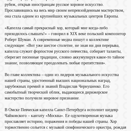
рубеж, открыв иностранцам русское хоровое искусство.
Прославившись на весь мир своим непревзойденным мастерством,
она стала одним из крупнейших музыкальных центров Европы.
«Капелла самый прекрасный хор, который мне когда-либо
приходилось слышать!» – говорил в ХIХ веке польский композитор
Роберт Шуман. А современные медиа пишут о коллективе
следующее: «Вот уже шестое столетие, не зная ни дня перерыва,
капелла служит форпостом русского певчества, собирает таланты,
сберегает песенные традиции, словно аккумулируя какое-то тайное
знание, позволяющее преодолевать любые препятствия».
Во главе коллектива – один из лидеров музыкального искусства
нашей страны, удостоенный высших национальных наград,
зарубежных премий и званий Владислав Чернушенко. Его
самобытный творческий облик, выдающееся дирижерское
мастерство получили мировое признание.
В Омске Певческая капелла Санкт-Петербурга исполнит шедевр
Чайковского – кантату «Москва». Ее одухотворенная музыка
прославляет историю, поражения и победы нашей страны. Хор
торжественно сольется с музыкой симфонического оркестра, рождая