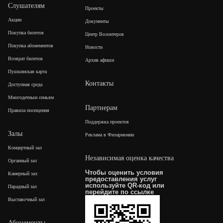
Слушателям
Проекты
Акции
Документы
Покупка билетов
Центр Волонтеров
Покупка абонементов
Новости
Возврат билетов
Архив афиши
Пушкинская карта
Контакты
Доступная среда
Многодетным семьям
Партнерам
Правила посещения
Поддержка проектов
Залы
Реклама в Филармонии
Концертный зал
Независимая оценка качества
Органный зал
Чтобы оценить условия
Камерный зал
предоставления услуг
используйте QR-код или
Парадный зал
перейдите по
ссылке
Выставочный зал
Абонементы