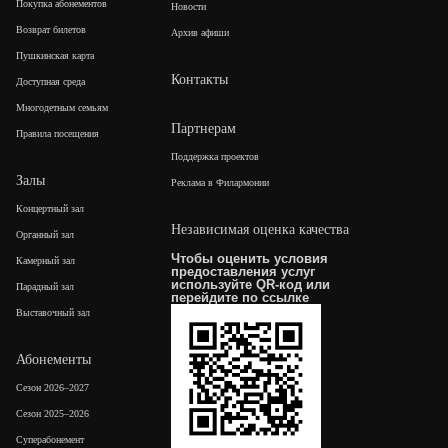
Покупка абонементов
Новости
Возврат билетов
Архив афиши
Пушкинская карта
Контакты
Доступная среда
Многодетным семьям
Партнерам
Правила посещения
Поддержка проектов
Залы
Реклама в Филармонии
Концертный зал
Независимая оценка качества
Органный зал
Чтобы оценить условия
Камерный зал
предоставления услуг
используйте QR-код или
Парадный зал
перейдите по
ссылке
Выставочный зал
Абонементы
Сезон 2026–2027
Сезон 2025–2026
Суперабонемент