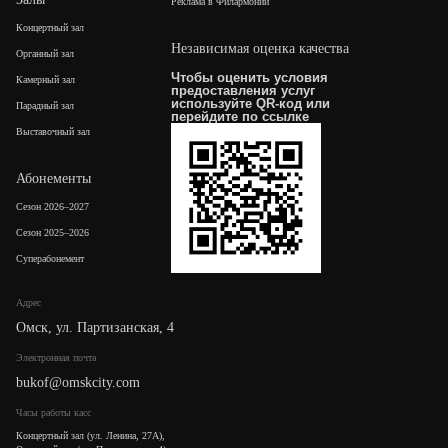
Реклама в Филармонии
Концертный зал
Независимая оценка качества
Органный зал
Чтобы оценить условия
Камерный зал
предоставления услуг
используйте QR-код или
Парадный зал
перейдите по
ссылке
Выставочный зал
Абонементы
Сезон 2026–2027
Сезон 2025–2026
Суперабонемент
Адрес
Омск, ул. Партизанская, 4
Электронная почта
bukof@omskcity.com
Часы работы касс
Концертный зал (ул. Ленина, 27А),