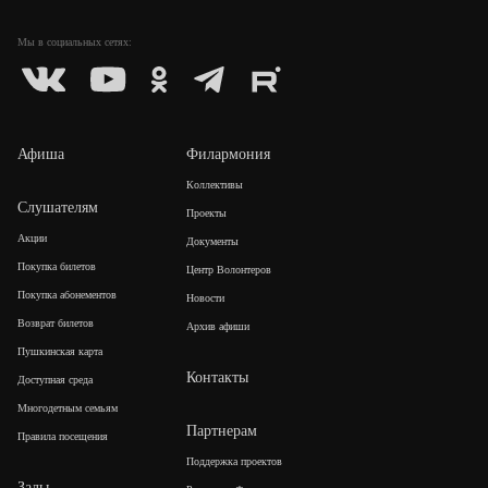
Мы в социальных
сетях:
Афиша
Филармония
Коллективы
Слушателям
Проекты
Акции
Документы
Покупка билетов
Центр Волонтеров
Покупка абонементов
Новости
Возврат билетов
Архив афиши
Пушкинская карта
Контакты
Доступная среда
Многодетным семьям
Партнерам
Правила посещения
Поддержка проектов
Залы