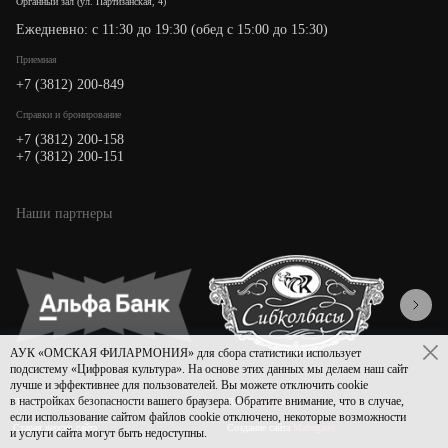
Органный зал (ул. Партизанская, 4)
Ежедневно: с 11:30 до 19:30 (обед с 15:00 до 15:30)
Приемная
+7 (3812) 200-849
Cправки и бронирование
+7 (3812) 200-158
+7 (3812) 200-151
Наши партнеры
АУК «ОМСКАЯ ФИЛАРМОНИЯ» для сбора статистики использует
подсистему «Цифровая культура». На основе этих данных мы делаем наш сайт
лучше и эффективнее для пользователей. Вы можете отключить cookie
в настройках безопасности вашего браузера. Обратите внимание, что в случае,
Политика конфиденциальности
Дизайн
Asmart
если использование сайтом файлов cookie отключено, некоторые возможности
Старая версия сайта
Создание сайта
Mahogany
и услуги сайта могут быть недоступны.