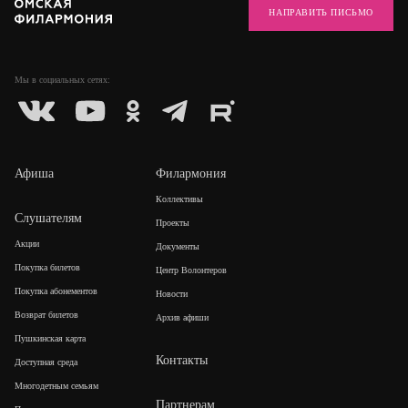
НАПРАВИТЬ ПИСЬМО
Мы в социальных
сетях:
Афиша
Филармония
Коллективы
Слушателям
Проекты
Акции
Документы
Покупка билетов
Центр Волонтеров
Покупка абонементов
Новости
Возврат билетов
Архив афиши
Пушкинская карта
Контакты
Доступная среда
Многодетным семьям
Партнерам