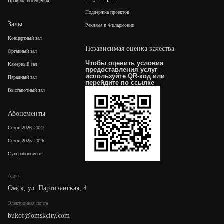
Правила посещения
Поддержка проектов
Залы
Реклама в Филармонии
Концертный зал
Независимая оценка качества
Органный зал
Чтобы оценить условия
Камерный зал
предоставления услуг
используйте QR-код или
Парадный зал
перейдите по
ссылке
Выставочный зал
Абонементы
Сезон 2026–2027
Сезон 2025–2026
Суперабонемент
Адрес
Омск, ул. Партизанская, 4
Электронная почта
bukof@omskcity.com