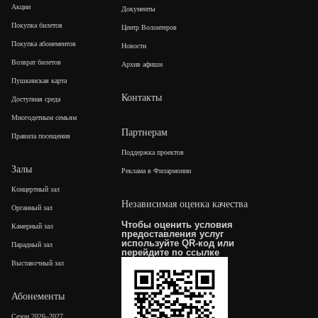
Акции
Документы
Покупка билетов
Центр Волонтеров
Покупка абонементов
Новости
Возврат билетов
Архив афиши
Пушкинская карта
Контакты
Доступная среда
Многодетным семьям
Партнерам
Правила посещения
Поддержка проектов
Залы
Реклама в Филармонии
Концертный зал
Независимая оценка качества
Органный зал
Чтобы оценить условия
Камерный зал
предоставления услуг
используйте QR-код или
Парадный зал
перейдите по
ссылке
Выставочный зал
Абонементы
Сезон 2026–2027