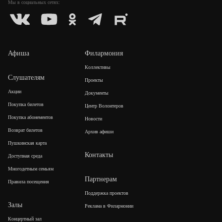
Мы в социальных
сетях:
Афиша
Филармония
Коллективы
Слушателям
Проекты
Акции
Документы
Покупка билетов
Центр Волонтеров
Покупка абонементов
Новости
Возврат билетов
Архив афиши
Пушкинская карта
Контакты
Доступная среда
Многодетным семьям
Партнерам
Правила посещения
Поддержка проектов
Залы
Реклама в Филармонии
Концертный зал