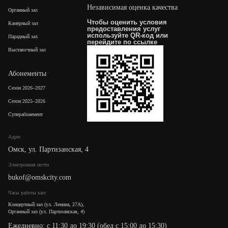
Независимая оценка качества
Органный зал
Чтобы оценить условия
Камерный зал
предоставления услуг
используйте QR-код или
Парадный зал
перейдите по
ссылке
Выставочный зал
Абонементы
Сезон 2026–2027
Сезон 2025–2026
Суперабонемент
Адрес
Омск, ул. Партизанская, 4
Электронная почта
bukof@omskcity.com
Часы работы касс
Концертный зал (ул. Ленина, 27А),
Органный зал (ул. Партизанская, 4)
Ежедневно: с 11:30 до 19:30 (обед с 15:00 до 15:30)