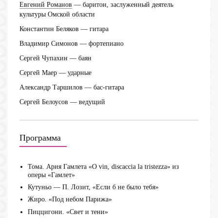
Евгений Романов
— баритон, заслуженный деятель
культуры Омской области
Константин Беляков
— гитара
Владимир Симонов
— фортепиано
Сергей Чупахин
— баян
Сергей Маер
— ударные
Александр Таршилов
— бас-гитара
Сергей Белоусов
— ведущий
Программа
Тома. Ария Гамлета «O vin, discaccia la tristezza» из
оперы «Гамлет»
Кутуньо — П. Лозит, «Если б не было тебя»
Жиро. «Под небом Парижа»
Пиццигони. «Свет и тени»