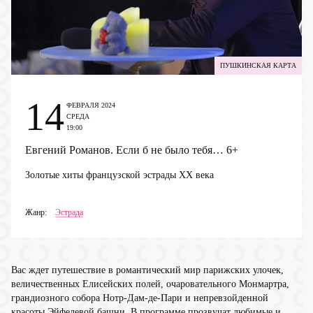
ПУШКИНСКАЯ КАРТА
14
ФЕВРАЛЯ 2024
СРЕДА
19:00
Евгений Романов. Если б не было тебя…
6+
Золотые хиты французской эстрады XX века
Жанр:
Эстрада
Вас ждет путешествие в романтический мир парижских улочек,
величественных Елисейских полей, очаровательного Монмартра,
грандиозного собора Нотр-Дам-де-Пари и непревзойденной
красоты Эйфелевой башни. В программе прозвучат любимые и