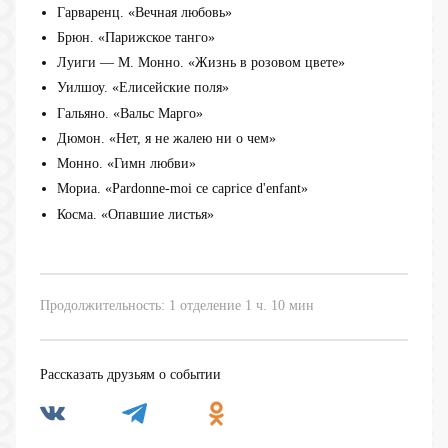
Гарваренц. «Вечная любовь»
Брюн. «Парижское танго»
Луиги — М. Монно. «Жизнь в розовом цвете»
Уилшоу. «Елисейские поля»
Гальяно. «Вальс Марго»
Дюмон. «Нет, я не жалею ни о чем»
Монно. «Гимн любви»
Мориа. «Pardonne-moi ce caprice d'enfant»
Косма. «Опавшие листья»
Продолжительность: 1 отделение 1 ч. 10 мин
Рассказать друзьям о событии