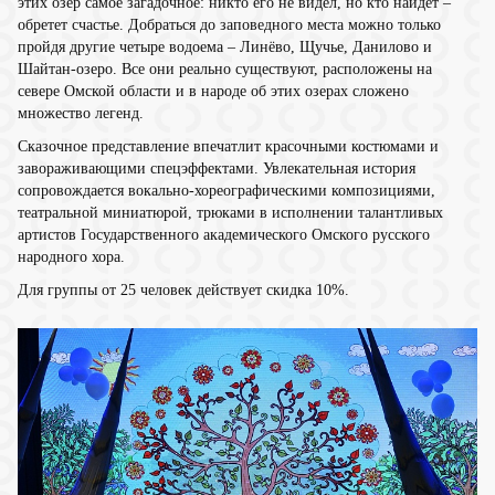
этих озер самое загадочное: никто его не видел, но кто найдет –
обретет счастье. Добраться до заповедного места можно только
пройдя другие четыре водоема – Линёво, Щучье, Данилово и
Шайтан-озеро. Все они реально существуют, расположены на
севере Омской области и в народе об этих озерах сложено
множество легенд.
Сказочное представление впечатлит красочными костюмами и
завораживающими спецэффектами. Увлекательная история
сопровождается вокально-хореографическими композициями,
театральной миниатюрой, трюками в исполнении талантливых
артистов Государственного академического Омского русского
народного хора.
Для группы от 25 человек действует скидка 10%.