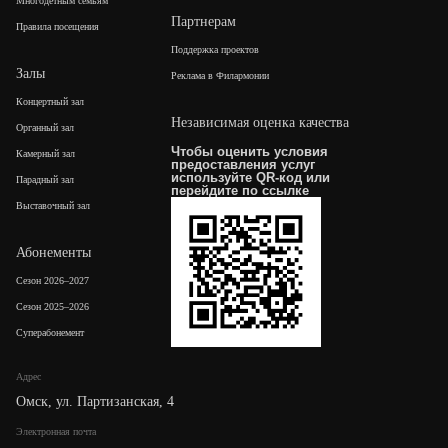
Многодетным семьям
Партнерам
Правила посещения
Поддержка проектов
Залы
Реклама в Филармонии
Концертный зал
Независимая оценка качества
Органный зал
Чтобы оценить условия
Камерный зал
предоставления услуг
используйте QR-код или
Парадный зал
перейдите по
ссылке
Выставочный зал
Абонементы
Сезон 2026–2027
Сезон 2025–2026
Суперабонемент
Адрес
Омск, ул. Партизанская, 4
Электронная почта