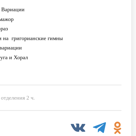
и Вариации
мажор
раз
и на григорианские гимны
 вариации
Фуга и Хорал
отделения 2 ч.