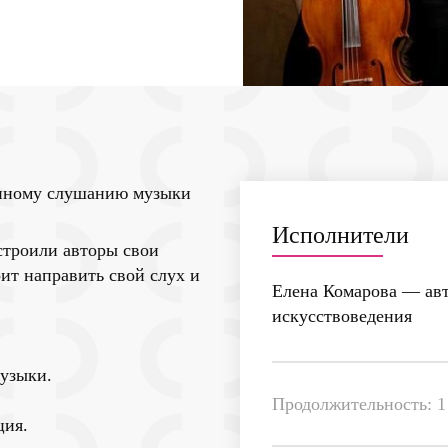
анному слушанию музыки
Исполнители
строили авторы свои
оит направить свой слух и
Елена Комарова
— авт
искусствоведения
музыки.
Продолжительность: 1 
ция.