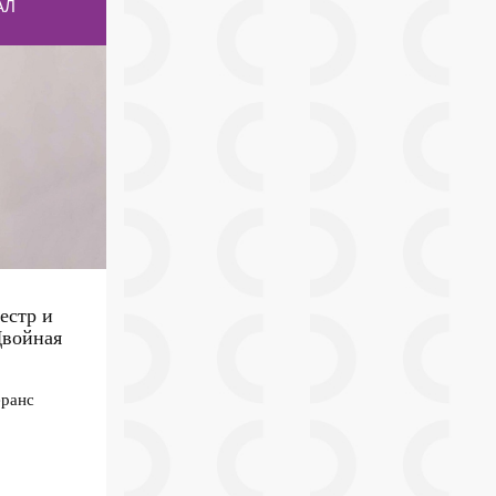
АЛ
естр и
Двойная
ранс