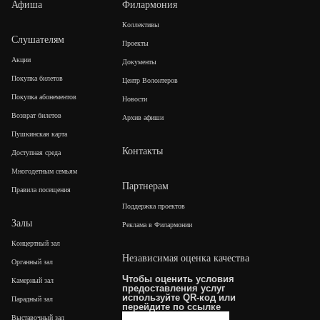
Афиша
Филармония
Коллективы
Слушателям
Проекты
Акции
Документы
Покупка билетов
Центр Волонтеров
Покупка абонементов
Новости
Возврат билетов
Архив афиши
Пушкинская карта
Контакты
Доступная среда
Многодетным семьям
Партнерам
Правила посещения
Поддержка проектов
Залы
Реклама в Филармонии
Концертный зал
Независимая оценка качества
Органный зал
Чтобы оценить условия
Камерный зал
предоставления услуг
используйте QR-код или
Парадный зал
перейдите по
ссылке
Выставочный зал