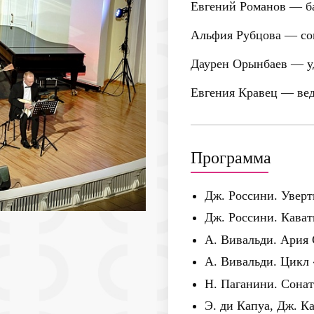
Евгений Романов
— б
Альфия Рубцова
— со
Даурен Орынбаев
— у
Евгения Кравец
— вед
Программа
Дж. Россини. Уверт
Дж. Россини. Кава
А. Вивальди. Ария
А. Вивальди. Цикл
Н. Паганини. Сона
Э. ди Капуа, Дж. Ка