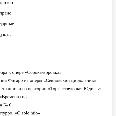
аритон
прано
дарные
ущая
юра к опере «Сорока-воровка»
тина Фигаро из оперы «Севильский цирюльник»
 Странника из оратории «Торжествующая Юдифь»
 «Времена года»
та № 6
пурро. «О sole mio»