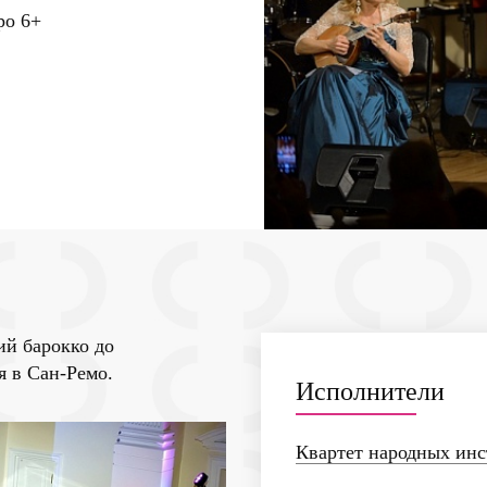
еро
6+
ий барокко до
стиваля в Сан-Ремо.
Исполнители
Квартет народных инс