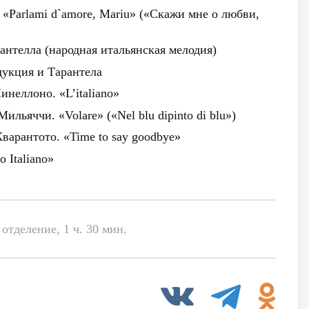
 «Parlami d`amore, Mariu» («Скажи мне о любви,
антелла (народная итальянская мелодия)
дукция и Тарантела
Минеллоно. «L’italiano»
ильяччи. «Volare» («Nel blu dipinto di blu»)
Кварантото. «Time to say goodbye»
 Italiano»
отделение, 1 ч. 30 мин.