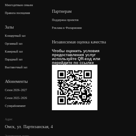
Многодетным семьям
Партнерам
Правила посещения
Поддержка проектов
Залы
Реклама в Филармонии
Концертный зал
Независимая оценка качества
Органный зал
Чтобы оценить условия
Камерный зал
предоставления услуг
используйте QR-код или
Парадный зал
перейдите по
ссылке
Выставочный зал
Абонементы
Сезон 2026–2027
Сезон 2025–2026
Суперабонемент
Адрес
Омск, ул. Партизанская, 4
Электронная почта