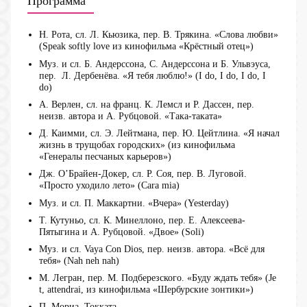
Программа
Н. Рота, сл. Л. Кьюзика, пер. В. Трякина. «Слова любви»
(Speak softly love из кинофильма «Крёстный отец»)
Муз. и сл. Б. Андерссона, С. Андерссона и Б. Ульвэуса,
пер. Л. Дербенёва. «Я тебя люблю!» (I do, I do, I do, I
do)
А. Верлен, сл. на франц. К. Лемсл и Р. Дассен, пер.
неизв. автора и А. Рубцовой. «Така-таката»
Д. Каимми, сл. Э. Лейтмана, пер. Ю. Цейтлина. «Я начал
жизнь в трущобах городских» (из кинофильма
«Генералы песчаных карьеров»)
Дж. О’Брайен-Докер, сл. Р. Соя, пер. В. Луговой.
«Просто уходило лето» (Cara mia)
Муз. и сл. П. Маккартни. «Вчера» (Yesterday)
Т. Кутуньо, сл. К. Минеллоно, пер. Е. Алексеева-
Пятыгина и А. Рубцовой. «Двое» (Soli)
Муз. и сл. Vaya Con Dios, пер. неизв. автора. «Всё для
тебя» (Nah neh nah)
М. Легран, пер. М. Подберезского. «Буду ждать тебя» (Je
t, attendrai, из кинофильма «Шербурские зонтики»)
П. Мориа. Токката