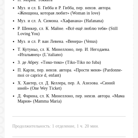
Муз. и сл. Б. Гибба и Р. Гибба, пер. неизв. автора.
«Женщина, которая любит» (Woman in love)
Муз. и сл. А. Симона. «Хафанана» (Hafanana)
Р. Шенкер, сл. К. Майне. «Всё ещё люблю тебя» (Still
Loving You)
Муз. и сл. Р. ван Левена. «Венера» (Venus)
Т. Кутуньо, сл. К. Минеллоно, пер. И. Негодаева.
«Итальянец» (L’italiano)
З. де Абреу. «Тико-тико» (Tiko-Tiko no fuba)
П. Карли, пер. неизв. автора. «Прости меня» (Pardonne-
moi ce caprice d, enfant)
Х. Хантер, сл. Д. Келлера, пер. А. Азизова. «Синий
иней» (One Wey Ticket)
Д. Фарина, сл. К. Минеллоно, пер. неизв. автора. «Мама
Мария» (Mamma Maria)
Продолжительность: 1 отделение, 1 ч. 20 мин.