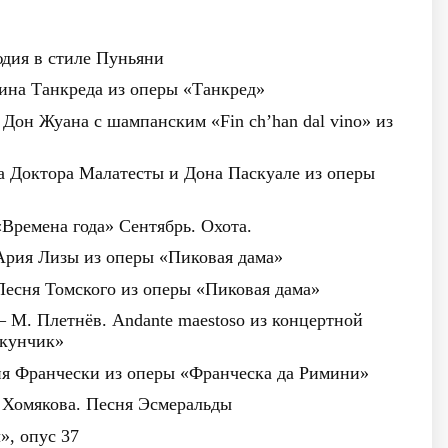
юдия в стиле Пуньяни
тина Танкреда из оперы «Танкред»
 Дон Жуана с шампанским «Fin ch’han dal vino» из
а Доктора Малатесты и Дона Паскуале из оперы
«Времена года» Сентябрь. Охота.
 Ария Лизы из оперы «Пиковая дама»
Песня Томского из оперы «Пиковая дама»
 М. Плетнёв. Andante maestoso из концертной
лкунчик»
ия Франчески из оперы «Франческа да Римини»
. Хомякова. Песня Эсмеральды
», опус 37