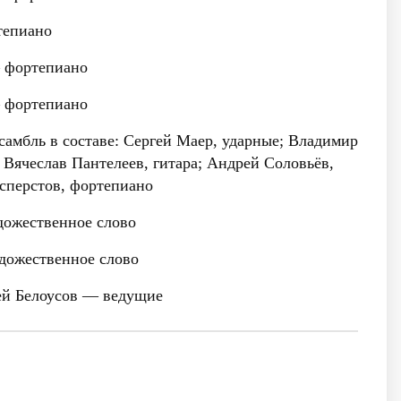
епиано
фортепиано
фортепиано
амбль в составе
: Сергей Маер, ударные; Владимир
 Вячеслав Пантелеев, гитара; Андрей Соловьёв,
есперстов, фортепиано
ожественное слово
ожественное слово
ей Белоусов
— ведущие