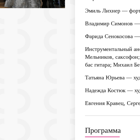
Эмиль Лихнер
— форт
Владимир Симонов
— 
Фарида Сенокосова
— 
Инструментальный анс
Мельников, саксофон;
бас гитара; Михаил Б
Татьяна Юрьева
— худ
Надежда Костюк
— худ
Евгения Кравец, Серг
Программа