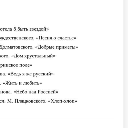
отела б быть звездой»
ождественского. «Песня о счастье»
. Долматовского. «Добрые приметы»
кого. «Дом хрустальный»
еринское поле»
ова. «Ведь я же русский»
а. «Жить и любить»
анова. «Небо над Россией»
сл. М. Пляцковского. «Хлоп-хлоп»