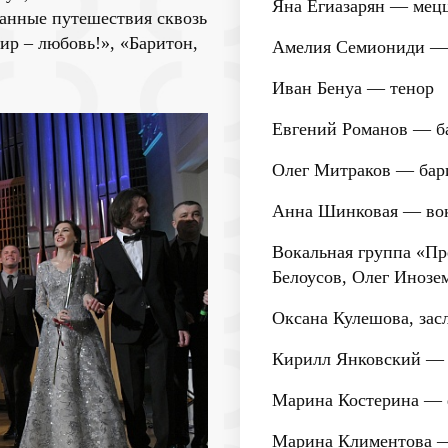
Яна Егиазарян
— мецц
анные путешествия сквозь
ир – любовь!», «Баритон,
Амелия Семиониди
— 
Иван Бенуа
— тенор
Евгений Романов
— б
Олег Митраков
— бар
Анна Шинковая
— во
Вокальная группа «Пр
Белоусов, Олег Инозе
Оксана Кулешова
, за
Кирилл Янковский
— 
Марина Костерина
— 
Марина Климентова
—