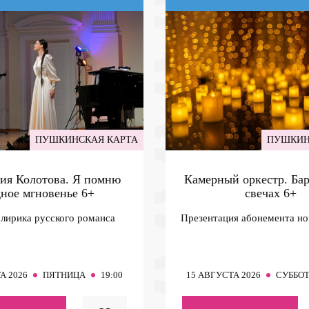
ПУШКИНСКАЯ КАРТА
ПУШКИН
ия Колотова. Я помню
Камерный оркестр. Ба
дное мгновенье
6+
свечах
6+
 лирика русского романса
Презентация абонемента но
А 2026
ПЯТНИЦА
19:00
15
АВГУСТА 2026
СУББО