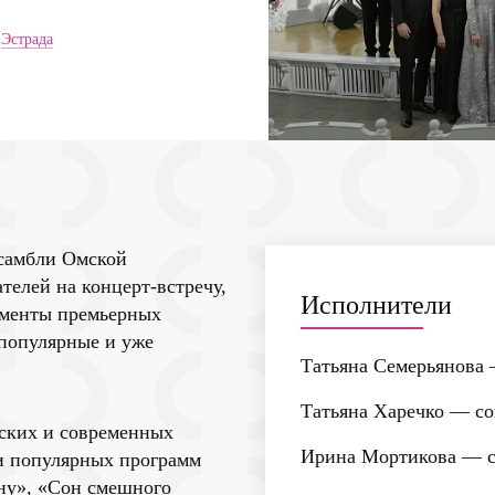
Эстрада
нсамбли Омской
елей на концерт-встречу,
Исполнители
гменты премьерных
 популярные и уже
Татьяна Семерьянова
Татьяна Харечко
— со
тских и современных
Ирина Мортикова
— с
 и популярных программ
ну», «Сон смешного