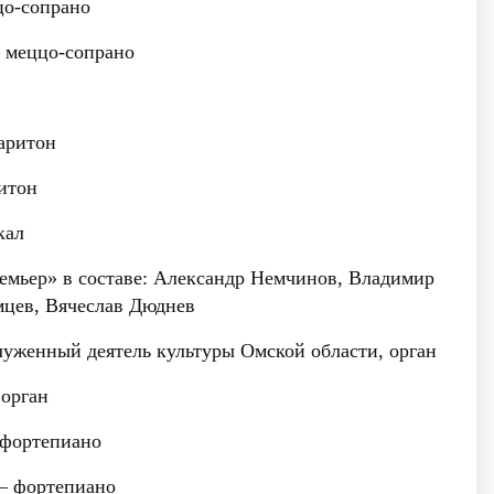
о-сопрано
меццо-сопрано
аритон
итон
кал
емьер»
в составе: Александр Немчинов, Владимир
мцев, Вячеслав Дюднев
служенный деятель культуры Омской области, орган
орган
фортепиано
 фортепиано