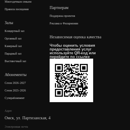
Многодетным семьям
Партнерам
Правила посещения
Поддержка проектов
Залы
Реклама в Филармонии
Концертный зал
Независимая оценка качества
Органный зал
Чтобы оценить условия
Камерный зал
предоставления услуг
используйте QR-код или
Парадный зал
перейдите по
ссылке
Выставочный зал
Абонементы
Сезон 2026–2027
Сезон 2025–2026
Суперабонемент
Адрес
Омск, ул. Партизанская, 4
Электронная почта