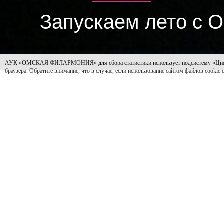
Запускаем лето с 
АУК «ОМСКАЯ ФИЛАРМОНИЯ» для сбора статистики использует подсистему «Цифровая 
браузера. Обратите внимание, что в случае, если использование сайтом файлов cookie
14 мая Омская филармония завершила симфонический с
«Концерт на бис»
, объединивший самые яркие произве
сцены из опер и оперетт в исполнении полного соста
творческие подарки.
Но музыка продолжит звучать в Омской филармонии, не
берут в дорогу самые яркие музыкальные номера, нот
«Summer Time
», который состоится 9 июня в Концерт