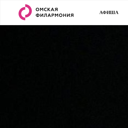
АФИША