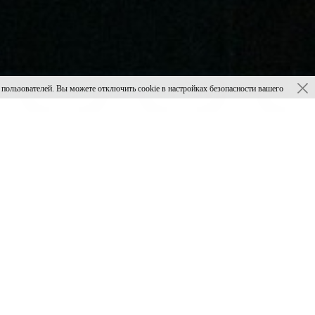
ьзователей. Вы можете отключить cookie в настройках безопасности вашего
ер со сцены Органного зала прозвучит
лярная классическая музыка и романсы, арии, а также
, слушателям готовят музыкальные сюрпризы и
тсчет! Собираясь в долгожданный отпуск, артисты
и они спешат поделиться со слушателями в проекте
ршвина из оперы «Порги и Бесс». Композицию