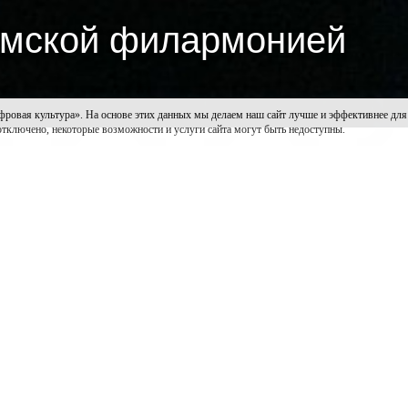
Омской филармонией
культура». На основе этих данных мы делаем наш сайт лучше и эффективнее для пол
 отключено, некоторые возможности и услуги сайта могут быть недоступны.
езон, а 21 мая завершит и филармонический. В этот веч
дения из программ сезона 2022/23. Меломанов ждут попу
ва солистов и ансамблей Омской филармонии. Кроме того
смотря на завершение сезона. Летнее время начинает о
ки вдохновения и позитив. Своими творческими находкам
ном зале. Программа названа по знаменитой арии Дж. Ге