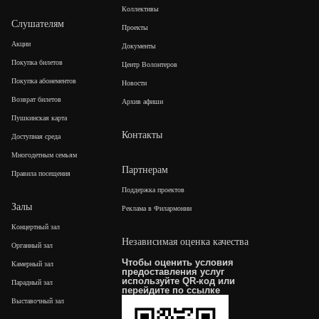
Коллективы
Слушателям
Проекты
Акции
Документы
Покупка билетов
Центр Волонтеров
Покупка абонементов
Новости
Возврат билетов
Архив афиши
Пушкинская карта
Контакты
Доступная среда
Многодетным семьям
Партнерам
Правила посещения
Поддержка проектов
Залы
Реклама в Филармонии
Концертный зал
Независимая оценка качества
Органный зал
Чтобы оценить условия
Камерный зал
предоставления услуг
используйте QR-код или
Парадный зал
перейдите по
ссылке
Выставочный зал