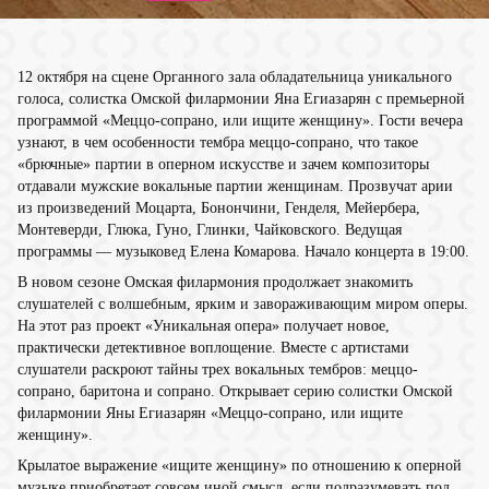
12 октября на сцене Органного зала обладательница уникального
голоса, солистка Омской филармонии Яна Егиазарян с премьерной
программой «Меццо-сопрано, или ищите женщину». Гости вечера
узнают, в чем особенности тембра меццо-сопрано, что такое
«брючные» партии в оперном искусстве и зачем композиторы
отдавали мужские вокальные партии женщинам. Прозвучат арии
из произведений Моцарта, Бонончини, Генделя, Мейербера,
Монтеверди, Глюка, Гуно, Глинки, Чайковского. Ведущая
программы — музыковед Елена Комарова. Начало концерта в 19:00.
В новом сезоне Омская филармония продолжает знакомить
слушателей с волшебным, ярким и завораживающим миром оперы.
На этот раз проект «Уникальная опера» получает новое,
практически детективное воплощение. Вместе с артистами
слушатели раскроют тайны трех вокальных тембров: меццо-
сопрано, баритона и сопрано. Открывает серию солистки Омской
филармонии Яны Егиазарян «Меццо-сопрано, или ищите
женщину».
Крылатое выражение «ищите женщину» по отношению к оперной
музыке приобретает совсем иной смысл, если подразумевать под