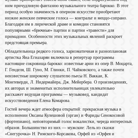
ним причудливую фантазию музыкального театра барокко. В этот
период особую значимость в оперном искусстве приобретают
низкие женские певческие голоса — контральт и меццо-сопрано.
Благодаря им в лирической драме и комедии становятся
популярными «брючные» партии и партии «травести» для
примадонн. Особенности этих музыкальных явлений раскроет
предстоящая премьера.
Обладательница редкого голоса, харизматичная и разноплановая
артистка Яна Егиазарян включила в репертуар программы
настоящие сокровища барокко: известные арии из опер В. Моцарта,
Г. Генделя, Ш. Гуно, М. Глинки, П. Чайковского, а также почти
неизвестные широкому слушателю пьесы Н. Ваккаи, К.
Монтеверди, Л. Нидермайера, Дж. Мейербера. О произведениях,
их авторах и знаменитых исполнительницах увлекательно
расскажет ведущая программы — музыковед, кандидат
искусствоведения Елена Комарова.
Гостей вечера ждет атмосфера открытий: прекрасная музыка в
исполнении Оксаны Кулешовой (орган) и Фариды Сенокосовой
(фортепиано), неповторимый голос вокалистки, череда интересных
образов. Большинство из них — мужские: Лель из сказки
«Снегурочка» Н. Римского-Корсакова, Орфей из «Орфея и