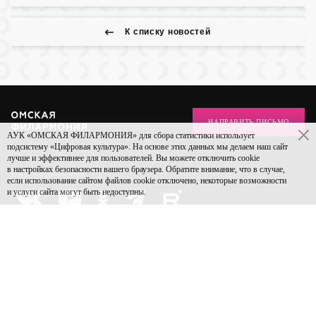
К списку новостей
НАПРАВИТЬ ПИСЬМО
АУК «ОМСКАЯ ФИЛАРМОНИЯ» для сбора статистики использует
подсистему «Цифровая культура». На основе этих данных мы делаем наш сайт
лучше и эффективнее для пользователей. Вы можете отключить cookie
в настройках безопасности вашего браузера. Обратите внимание, что в случае,
Мы в социальных
сетях:
если использование сайтом файлов cookie отключено, некоторые возможности
и услуги сайта могут быть недоступны.
Афиша
Филармония
Коллективы
Слушателям
Проекты
Акции
Документы