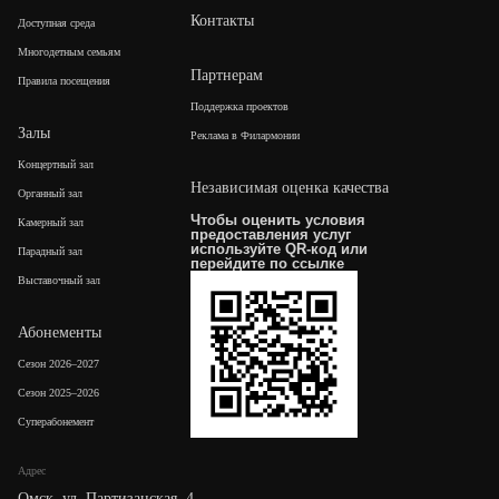
Контакты
Доступная среда
Многодетным семьям
Партнерам
Правила посещения
Поддержка проектов
Залы
Реклама в Филармонии
Концертный зал
Независимая оценка качества
Органный зал
Чтобы оценить условия
Камерный зал
предоставления услуг
используйте QR-код или
Парадный зал
перейдите по
ссылке
Выставочный зал
Абонементы
Сезон 2026–2027
Сезон 2025–2026
Суперабонемент
Адрес
Омск, ул. Партизанская, 4