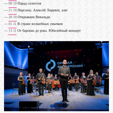
—
08.10
Парад солистов
—
21.10
Персоны. Алексей Людевиг, альт
—
28.10
Открываем Вивальди
—
01.11
В стране волшебных смычков
—
13.11
От барокко до рока. Юбилейный концерт