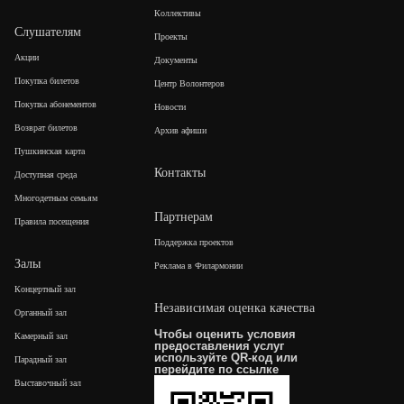
Коллективы
Слушателям
Проекты
Акции
Документы
Покупка билетов
Центр Волонтеров
Покупка абонементов
Новости
Возврат билетов
Архив афиши
Пушкинская карта
Контакты
Доступная среда
Многодетным семьям
Партнерам
Правила посещения
Поддержка проектов
Залы
Реклама в Филармонии
Концертный зал
Независимая оценка качества
Органный зал
Чтобы оценить условия
Камерный зал
предоставления услуг
используйте QR-код или
Парадный зал
перейдите по
ссылке
Выставочный зал