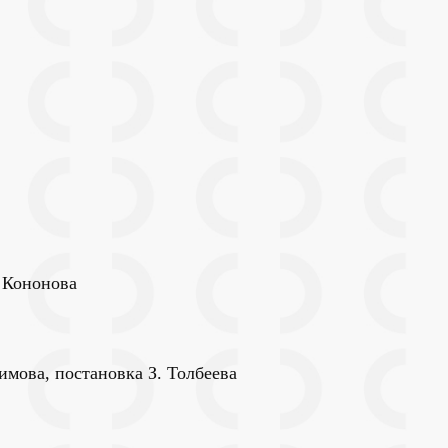
. Кононова
имова, постановка З. Толбеева