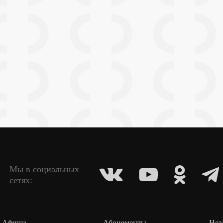
Мы в социальных
сетях:
Афиша
Абонементы
Нез