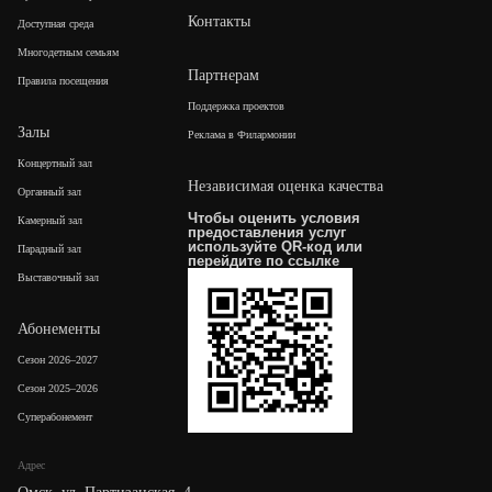
Контакты
Доступная среда
Многодетным семьям
Партнерам
Правила посещения
Поддержка проектов
Залы
Реклама в Филармонии
Концертный зал
Независимая оценка качества
Органный зал
Чтобы оценить условия
Камерный зал
предоставления услуг
используйте QR-код или
Парадный зал
перейдите по
ссылке
Выставочный зал
Абонементы
Сезон 2026–2027
Сезон 2025–2026
Суперабонемент
Адрес