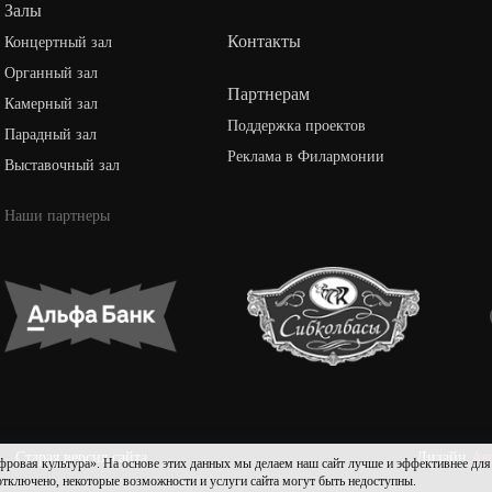
Залы
Контакты
Концертный зал
Органный зал
Партнерам
Камерный зал
Поддержка проектов
Парадный зал
Реклама в Филармонии
Выставочный зал
Наши партнеры
Старая версия сайта
Дизайн
As
культура». На основе этих данных мы делаем наш сайт лучше и эффективнее для пол
 отключено, некоторые возможности и услуги сайта могут быть недоступны.