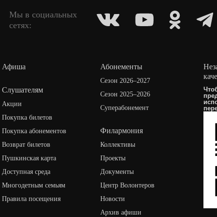
Мы в социальных
сетях:
Афиша
Абонементы
Нез
кач
Сезон 2026–2027
Слушателям
Что
Сезон 2025–2026
пре
исп
Акции
Суперабонемент
пер
Покупка билетов
Филармония
Покупка абонементов
Возврат билетов
Коллективы
Пушкинская карта
Проекты
Доступная среда
Документы
Многодетным семьям
Центр Волонтеров
Правила посещения
Новости
Архив афиши