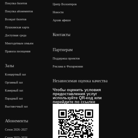
Покупка билетов
Центр Волонтеров
Покупка абонементов
Новости
Возврат билетов
Архив афиши
Пушкинская карта
Контакты
Доступная среда
Многодетным семьям
Партнерам
Правила посещения
Поддержка проектов
Залы
Реклама в Филармонии
Концертный зал
Независимая оценка качества
Органный зал
Чтобы оценить условия
Камерный зал
предоставления услуг
используйте QR-код или
Парадный зал
перейдите по
ссылке
Выставочный зал
Абонементы
Сезон 2026–2027
Сезон 2025–2026