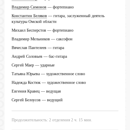
Владимир Симонов
— фортепиано
Константин Беляков
— гитара, заслуженный деятель
культуры Омской области
Михаил Бесперстов
— фортепиано
Владимир Мельников
— саксофон
Вячеслав Пантелеев
— гитара
Андрей Соловьев
— бас-гитара
Сергей Маер
— ударные
Татьяна Юрьева
— художественное слово
Надежда Костюк
— художественное слово
Евгения Кравец
— ведущая
Сергей Белоусов
— ведущий
Продолжительность: 2 отделения 2 ч. 15 мин.