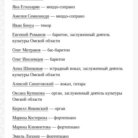
Яна Егиазарян
— меццо-сопрано
Амелия Семиониди
— меццо-сопрано
Иван Бенуа
— тенор
Евгений Романов
— баритон, заслуженный деятель
культуры Омской области
Олег Митраков
— бас-баритон
Олег Иноземцев
— баритон
Анна Шинковая
— эстрадный вокал, заслуженный деятель
культуры Омской области
Алексей Синеговский
— вокал, гитара
Оксана Кулешова
— орган, заслуженный деятель культуры
Омской области
Кирилл Янковский
— орган
Марина Костерина
— фортепиано
Марина Климентова
— фортепиано
Эмиль Лихнер
— фортепиано