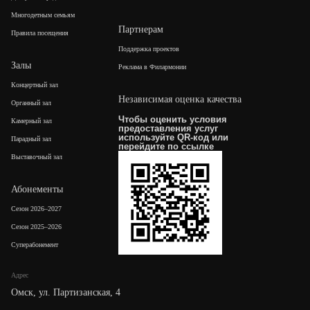
Многодетным семьям
Партнерам
Правила посещения
Поддержка проектов
Залы
Реклама в Филармонии
Концертный зал
Независимая оценка качества
Органный зал
Чтобы оценить условия
Камерный зал
предоставления услуг
используйте QR-код или
Парадный зал
перейдите по
ссылке
Выставочный зал
Абонементы
Сезон 2026–2027
Сезон 2025–2026
Суперабонемент
Адрес
Омск, ул. Партизанская, 4