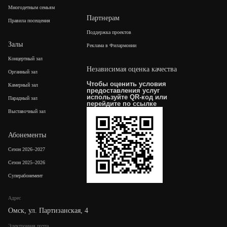
Многодетным семьям
Партнерам
Правила посещения
Поддержка проектов
Залы
Реклама в Филармонии
Концертный зал
Независимая оценка качества
Органный зал
Чтобы оценить условия
Камерный зал
предоставления услуг
используйте QR-код или
Парадный зал
перейдите по
ссылке
Выставочный зал
Абонементы
Сезон 2026–2027
Сезон 2025–2026
Суперабонемент
Адрес
Омск, ул. Партизанская, 4
Электронная почта