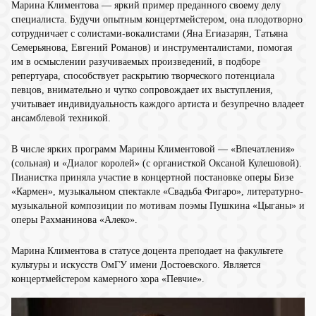
Марина Климентова — яркий пример преданного своему делу
специалиста. Будучи опытным концертмейстером, она плодотворно
сотрудничает с солистами-вокалистами (Яна Егиазарян, Татьяна
Семерьянова, Евгений Романов) и инструменталистами, помогая
им в осмыслении разучиваемых произведений, в подборе
репертуара, способствует раскрытию творческого потенциала
певцов, внимательно и чутко сопровождает их выступления,
учитывает индивидуальность каждого артиста и безупречно владеет
ансамблевой техникой.
В числе ярких программ Марины Климентовой — «Впечатления»
(сольная) и «Диалог королей» (с органисткой Оксаной Кулешовой).
Пианистка приняла участие в концертной постановке оперы Бизе
«Кармен», музыкальном спектакле «Свадьба Фигаро», литературно-
музыкальной композиции по мотивам поэмы Пушкина «Цыганы» и
оперы Рахманинова «Алеко».
Марина Климентова в статусе доцента преподает на факультете
культуры и искусств ОмГУ имени Достоевского. Является
концертмейстером камерного хора «Певчие».