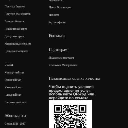
Покупка билетов
Центр Волонтеров
Покупка абонементов
Новости
Возврат билетов
Архив афиши
Пушкинская карта
Контакты
Доступная среда
Многодетным семьям
Партнерам
Правила посещения
Поддержка проектов
Залы
Реклама в Филармонии
Концертный зал
Независимая оценка качества
Органный зал
Чтобы оценить условия
Камерный зал
предоставления услуг
используйте QR-код или
Парадный зал
перейдите по
ссылке
Выставочный зал
Абонементы
Сезон 2026–2027