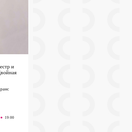
естр и
Двойная
ранс
19:00