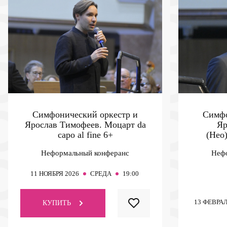
Симфонический оркестр и
Симфо
Ярослав Тимофеев. Моцарт da
Яр
capo al fine
6+
(Нео
Неформальный конферанс
Неф
11
НОЯБРЯ 2026
СРЕДА
19:00
13
ФЕВРАЛ
КУПИТЬ