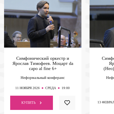
Симфонический оркестр и
Симфо
Ярослав Тимофеев. Моцарт da
Яр
capo al fine
6+
(Нео
Неформальный конферанс
Неф
11
НОЯБРЯ 2026
СРЕДА
19:00
13
ФЕВРАЛ
КУПИТЬ