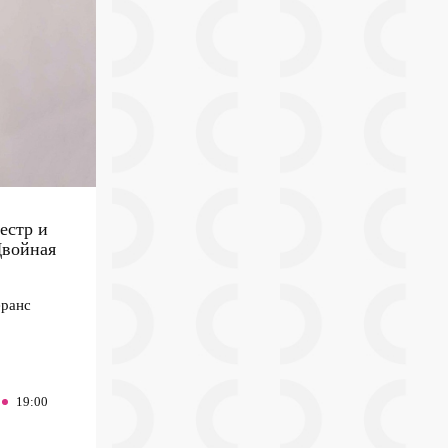
естр и
Двойная
ранс
19:00