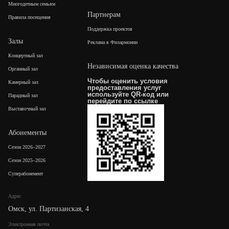
Многодетным семьям
Партнерам
Правила посещения
Поддержка проектов
Залы
Реклама в Филармонии
Концертный зал
Независимая оценка качества
Органный зал
Чтобы оценить условия
Камерный зал
предоставления услуг
используйте QR-код или
Парадный зал
перейдите по
ссылке
Выставочный зал
Абонементы
Сезон 2026–2027
Сезон 2025–2026
Суперабонемент
Адрес
Омск, ул. Партизанская, 4
Электронная почта