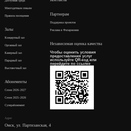
Доступная среда
Многодетным семьям
Партнерам
Правила посещения
Поддержка проектов
Залы
Реклама в Филармонии
Концертный зал
Независимая оценка качества
Органный зал
Чтобы оценить условия
Камерный зал
предоставления услуг
используйте QR-код или
Парадный зал
перейдите по
ссылке
Выставочный зал
Абонементы
Сезон 2026–2027
Сезон 2025–2026
Суперабонемент
Адрес
Омск, ул. Партизанская, 4