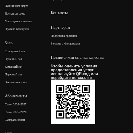
Пушкинская карта
Контакты
Доступная среда
Многодетным семьям
Партнерам
Правила посещения
Поддержка проектов
Залы
Реклама в Филармонии
Концертный зал
Независимая оценка качества
Органный зал
Чтобы оценить условия
Камерный зал
предоставления услуг
используйте QR-код или
Парадный зал
перейдите по
ссылке
Выставочный зал
Абонементы
Сезон 2026–2027
Сезон 2025–2026
Суперабонемент
Адрес