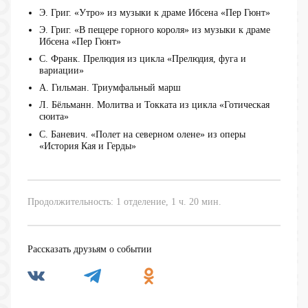
Э. Григ. «Утро» из музыки к драме Ибсена «Пер Гюнт»
Э. Григ. «В пещере горного короля» из музыки к драме
Ибсена «Пер Гюнт»
С. Франк. Прелюдия из цикла «Прелюдия, фуга и
вариации»
А. Гильман. Триумфальный марш
Л. Бёльманн. Молитва и Токката из цикла «Готическая
сюита»
С. Баневич. «Полет на северном олене» из оперы
«История Кая и Герды»
Продолжительность: 1 отделение, 1 ч. 20 мин.
Рассказать друзьям о событии