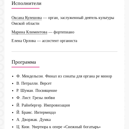
Исполнители
Оксана Кулешова
— орган, заслуженный деятель культуры
Омской области
Марина Климентова
— фортепиано
Елена Орлова
— ассистент органиста
Программа
Ф. Мендельсон. Финал из сонаты для органа ре минор
В. Петралли. Версет
Р. Шуман. Посвящение
Ф. Лист. Грезы любви
Й. Райнбергер. Импровизация
Й. Брамс. Интермеццо
А. Дворжак. Думка
Ц. Кюи. Увертюра к опере «Снежный богатырь»