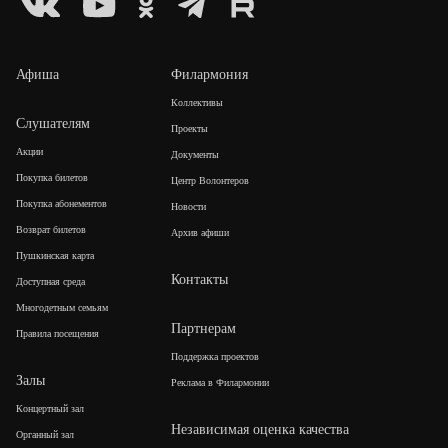
Афиша
Филармония
Коллективы
Слушателям
Проекты
Акции
Документы
Покупка билетов
Центр Волонтеров
Покупка абонементов
Новости
Возврат билетов
Архив афиши
Пушкинская карта
Контакты
Доступная среда
Многодетным семьям
Партнерам
Правила посещения
Поддержка проектов
Залы
Реклама в Филармонии
Концертный зал
Независимая оценка качества
Органный зал