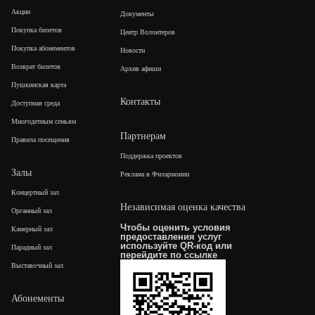
Акции
Документы
Покупка билетов
Центр Волонтеров
Покупка абонементов
Новости
Возврат билетов
Архив афиши
Пушкинская карта
Контакты
Доступная среда
Многодетным семьям
Партнерам
Правила посещения
Поддержка проектов
Залы
Реклама в Филармонии
Концертный зал
Независимая оценка качества
Органный зал
Чтобы оценить условия
Камерный зал
предоставления услуг
используйте QR-код или
Парадный зал
перейдите по
ссылке
Выставочный зал
Абонементы