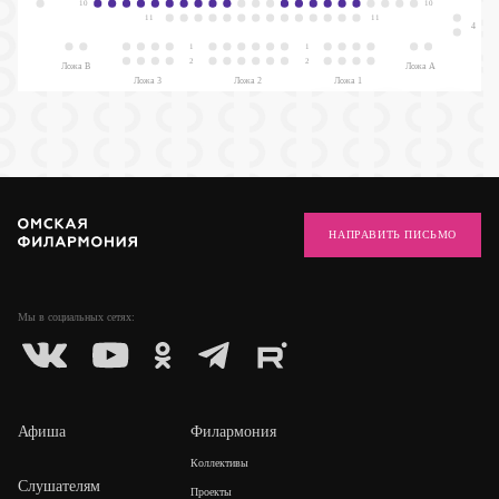
10
10
11
11
4
1
1
2
2
Ложа В
Ложа А
Ложа 3
Ложа 2
Ложа 1
НАПРАВИТЬ ПИСЬМО
Мы в социальных
сетях:
Афиша
Филармония
Коллективы
Слушателям
Проекты