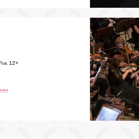
 Рок
12+
зыка