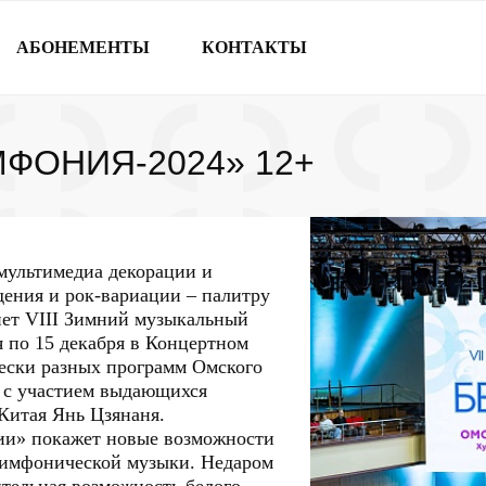
АБОНЕМЕНТЫ
КОНТАКТЫ
МФОНИЯ-2024»
12+
мультимедиа декорации и
дения и рок-вариации – палитру
нет VIII Зимний музыкальный
я по 15 декабря в Концертном
ески разных программ Омского
а с участием выдающихся
Китая Янь Цзянаня.
ии» покажет новые возможности
 симфонической музыки. Недаром