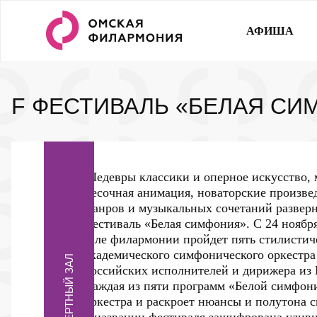
АФИША
F ФЕСТИВАЛЬ «БЕЛАЯ СИ
Шедевры классики и оперное искусство, 
песочная анимация, новаторские произве
жанров и музыкальных сочетаний развер
фестиваль «Белая симфония». С 24 ноябр
зале филармонии пройдет пять стилистич
академического симфонического оркестр
КОНЦЕРТНЫЙ ЗАЛ
российских исполнителей и дирижера из 
Каждая из пяти программ «Белой симфон
оркестра и раскроет нюансы и полутона