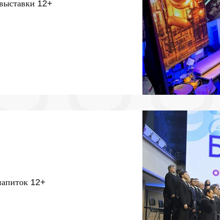
 выставки
12+
напиток
12+