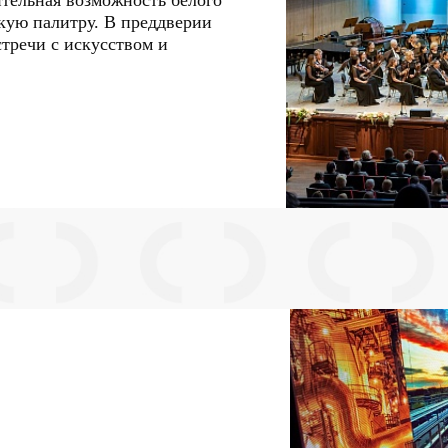
тельная возможность белого
ркую палитру. В преддверии
стречи с искусством и