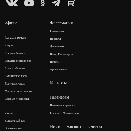
Афиша
Филармония
Коллективы
Слушателям
Проекты
Акции
Документы
Покупка билетов
Центр Волонтеров
Покупка абонементов
Новости
Возврат билетов
Архив афиши
Пушкинская карта
Контакты
Доступная среда
Многодетным семьям
Партнерам
Правила посещения
Поддержка проектов
Залы
Реклама в Филармонии
Концертный зал
Независимая оценка качества
Органный зал