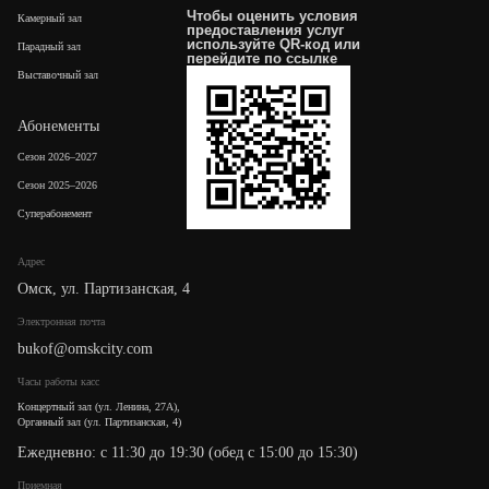
Чтобы оценить условия
Камерный зал
предоставления услуг
используйте QR-код или
Парадный зал
перейдите по
ссылке
Выставочный зал
Абонементы
Сезон 2026–2027
Сезон 2025–2026
Суперабонемент
Адрес
Омск, ул. Партизанская, 4
Электронная почта
bukof@omskcity.com
Часы работы касс
Концертный зал (ул. Ленина, 27А),
Органный зал (ул. Партизанская, 4)
Ежедневно: с 11:30 до 19:30 (обед с 15:00 до 15:30)
Приемная