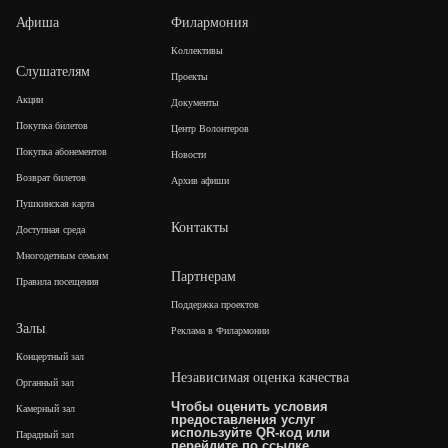
Афиша
Филармония
Коллективы
Слушателям
Проекты
Акции
Документы
Покупка билетов
Центр Волонтеров
Покупка абонементов
Новости
Возврат билетов
Архив афиши
Пушкинская карта
Контакты
Доступная среда
Многодетным семьям
Партнерам
Правила посещения
Поддержка проектов
Залы
Реклама в Филармонии
Концертный зал
Независимая оценка качества
Органный зал
Чтобы оценить условия
Камерный зал
предоставления услуг
используйте QR-код или
Парадный зал
перейдите по
ссылке