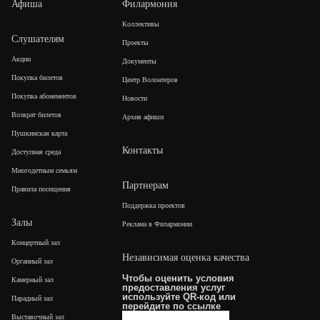
Афиша
Филармония
Коллективы
Слушателям
Проекты
Акции
Документы
Покупка билетов
Центр Волонтеров
Покупка абонементов
Новости
Возврат билетов
Архив афиши
Пушкинская карта
Контакты
Доступная среда
Многодетным семьям
Партнерам
Правила посещения
Поддержка проектов
Залы
Реклама в Филармонии
Концертный зал
Независимая оценка качества
Органный зал
Чтобы оценить условия
Камерный зал
предоставления услуг
используйте QR-код или
Парадный зал
перейдите по
ссылке
Выставочный зал