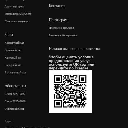
Контакты
Доступная среда
Многодетным семьям
Партнерам
Правила посещения
Поддержка проектов
Залы
Реклама в Филармонии
Концертный зал
Независимая оценка качества
Органный зал
Чтобы оценить условия
Камерный зал
предоставления услуг
используйте QR-код или
Парадный зал
перейдите по
ссылке
Выставочный зал
Абонементы
Сезон 2026–2027
Сезон 2025–2026
Суперабонемент
Адрес