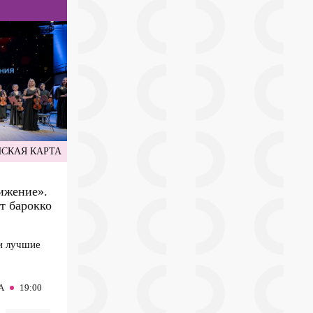
СКАЯ КАРТА
ижение».
т барокко
и лучшие
А
19:00