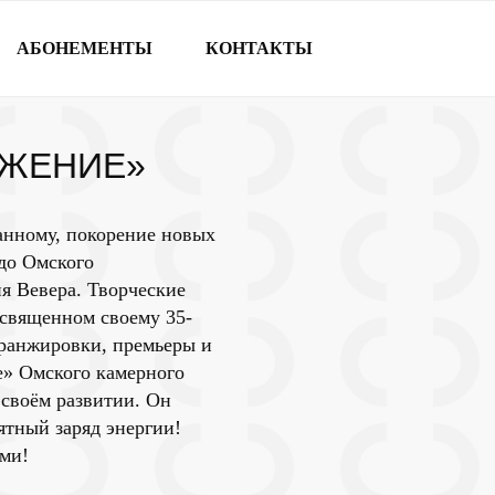
АБОНЕМЕНТЫ
КОНТАКТЫ
ИЖЕНИЕ»
анному, покорение новых
до Омского
ия Вевера. Творческие
освященном своему 35-
аранжировки, премьеры и
е» Омского камерного
 своём развитии. Он
ятный заряд энергии!
ами!