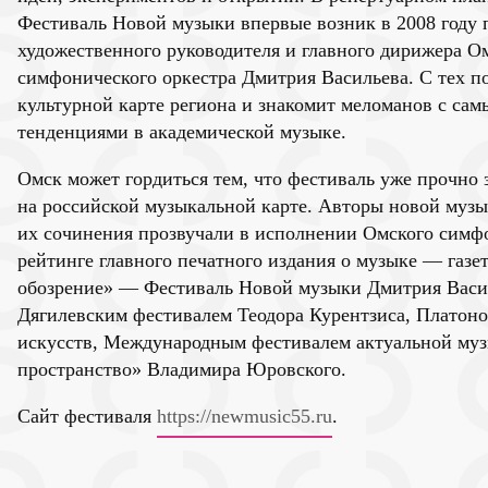
Фестиваль Новой музыки впервые возник в 2008 году 
художественного руководителя и главного дирижера О
симфонического оркестра Дмитрия Васильева. С тех п
культурной карте региона и знакомит меломанов с са
тенденциями в академической музыке.
Омск может гордиться тем, что фестиваль уже прочно
на российской музыкальной карте. Авторы новой музы
их сочинения прозвучали в исполнении Омского симфо
рейтинге главного печатного издания о музыке — газ
обозрение» — Фестиваль Новой музыки Дмитрия Васил
Дягилевским фестивалем Теодора Курентзиса, Платон
искусств, Международным фестивалем актуальной му
пространство» Владимира Юровского.
Сайт фестиваля
https://newmusic55.ru
.