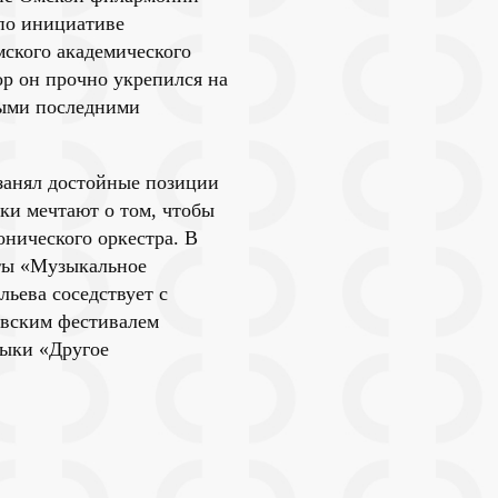
по инициативе
мского академического
ор он прочно укрепился на
мыми последними
 занял достойные позиции
ки мечтают о том, чтобы
нического оркестра. В
еты «Музыкальное
ьева соседствует с
овским фестивалем
зыки «Другое