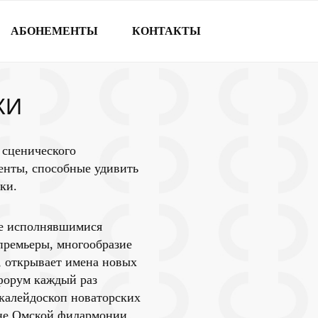
АБОНЕМЕНТЫ
КОНТАКТЫ
КИ
 сценического
енты, способные удивить
ки.
не исполнявшимися
премьеры, многообразие
, открывает имена новых
 форум каждый раз
 калейдоскоп новаторских
ане Омской филармонии