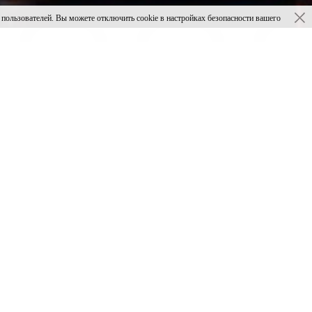
ьзователей. Вы можете отключить cookie в настройках безопасности вашего
Его основная цель — развитие культуры
и. Омская филармония ежегодно принимает участие в
 Международного проекта «#Щедрый вторник». Каждый
по социальной цене (со скидкой 50%) и подарить его
ыло куплено 373 билета. Благодаря отзывчивости и
гут побывать на волшебном представлении. 3 января
дного хора «Настоящее чудо». Постановка расскажет