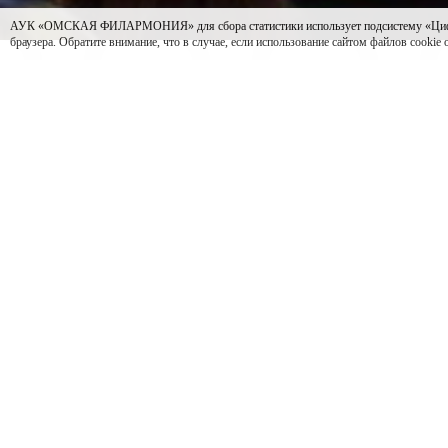
АУК «ОМСКАЯ ФИЛАРМОНИЯ» для сбора статистики использует подсистему «Цифровая 
браузера. Обратите внимание, что в случае, если использование сайтом файлов cookie
С 2012 года, более чем в 70 странах мира отмечают 
благотворительности и вовлечение как можно большег
международном проекте и в 2024-м снова объединила
С 27 ноября по 3 декабря в Омской филармонии прош
желающий мог стать благотворителем — приобрести бил
малышу, который попал в трудную жизненную ситуац
Акция «Щедрый билет» проходит в седьмой раз и неиз
поддержке наших слушателей-участников акции воспи
в Концертном зале их ждёт новая музыкальная сказка 
юным гостям, что чудес на свете много, но самое вел