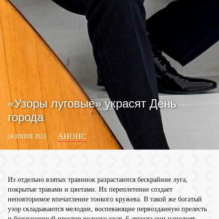
«Узоры луговые» украсят День
города
АНОНС
24 ИЮЛЯ 2023
Из отдельно взятых травинок разрастаются бескрайние луга,
покрытые травами и цветами. Их переплетение создает
неповторимое впечатление тонкого кружева. В такой же богатый
узор складываются мелодии, воспевающие первозданную прелесть
и безграничный простор родного края. 6 августа они наполнят