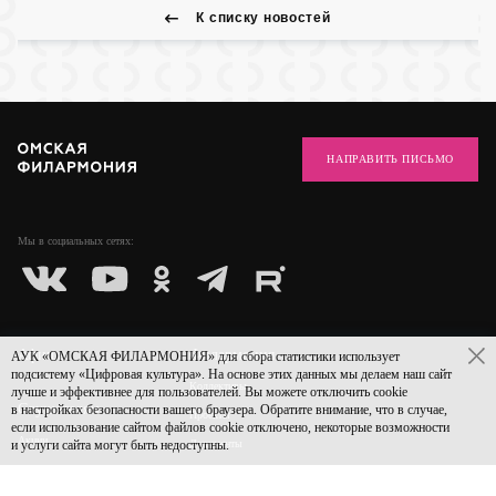
К списку новостей
НАПРАВИТЬ ПИСЬМО
Мы в социальных
сетях:
Афиша
Филармония
АУК «ОМСКАЯ ФИЛАРМОНИЯ» для сбора статистики использует
подсистему «Цифровая культура». На основе этих данных мы делаем наш сайт
Коллективы
лучше и эффективнее для пользователей. Вы можете отключить cookie
Слушателям
в настройках безопасности вашего браузера. Обратите внимание, что в случае,
Проекты
если использование сайтом файлов cookie отключено, некоторые возможности
Акции
и услуги сайта могут быть недоступны.
Документы
Покупка билетов
Центр Волонтеров