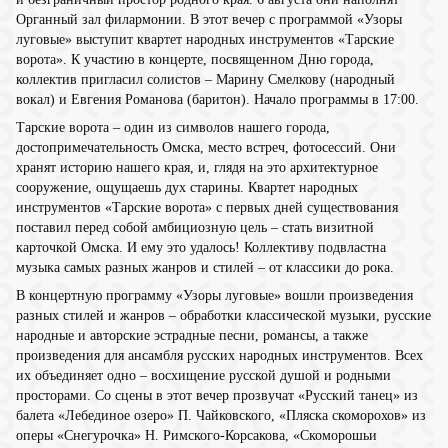
Органный зал филармонии. В этот вечер с программой «Узоры
луговые» выступит квартет народных инструментов «Тарские
ворота». К участию в концерте, посвященном Дню города,
коллектив пригласил солистов – Марину Смелкову (народный
вокал) и Евгения Романова (баритон). Начало программы в 17:00.
Тарские ворота – один из символов нашего города,
достопримечательность Омска, место встреч, фотосессий. Они
хранят историю нашего края, и, глядя на это архитектурное
сооружение, ощущаешь дух старины. Квартет народных
инструментов «Тарские ворота» с первых дней существования
поставил перед собой амбициозную цель – стать визитной
карточкой Омска. И ему это удалось! Коллективу подвластна
музыка самых разных жанров и стилей – от классики до рока.
В концертную программу «Узоры луговые» вошли произведения
разных стилей и жанров – обработки классической музыки, русские
народные и авторские эстрадные песни, романсы, а также
произведения для ансамбля русских народных инструментов. Всех
их объединяет одно – восхищение русской душой и родными
просторами. Со сцены в этот вечер прозвучат «Русский танец» из
балета «Лебединое озеро» П. Чайковского, «Пляска скоморохов» из
оперы «Снегурочка» Н. Римского-Корсакова, «Скоморошьи