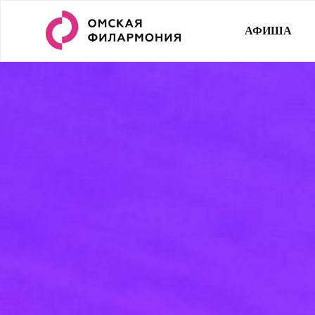
АФИША