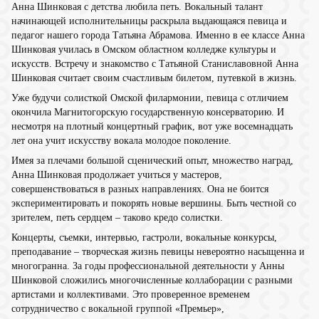
Анна Шинковая с детства любила петь. Вокальный талант
начинающей исполнительницы раскрыла выдающаяся певица и
педагог нашего города Татьяна Абрамова. Именно в ее классе Анна
Шинковая училась в Омском областном колледже культуры и
искусств. Встречу и знакомство с Татьяной Станиславовной Анна
Шинковая считает своим счастливым билетом, путевкой в жизнь.
Уже будучи солисткой Омской филармонии, певица с отличием
окончила Магнитогорскую государственную консерваторию. И
несмотря на плотный концертный график, вот уже восемнадцать
лет она учит искусству вокала молодое поколение.
Имея за плечами большой сценический опыт, множество наград,
Анна Шинковая продолжает учиться у мастеров,
совершенствоваться в разных направлениях. Она не боится
экспериментировать и покорять новые вершины. Быть честной со
зрителем, петь сердцем – таково кредо солистки.
Концерты, съемки, интервью, гастроли, вокальные конкурсы,
преподавание – творческая жизнь певицы невероятно насыщенна и
многогранна. За годы профессиональной деятельности у Анны
Шинковой сложились многочисленные коллаборации с разными
артистами и коллективами. Это проверенное временем
сотрудничество с вокальной группой «Премьер»,