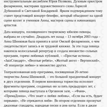
инструментальным ансамблем Юрия Полякова, Духовым оркестром
филармонии, мастерами художественного слова Ларисой
Дубининой и Светланой Бондаревой. Ярким подтверждением тому
станет предстоящий концерт-бенефис, который объединит на одной
сцене коллег и учеников Анны, мастеров сцены и начинающих
артистов.
Дата концерта, посвященного творческому юбилею певицы,
выбрана не случайно. Двадцать лет назад – 13 октября 2003 года –
Анна Шинковая была принята в штат Омской филармонии, о чем
свидетельствует запись в ее трудовой книжке. За эти года певица
накопила колоссальный репертуар и создала множество сольных
программ, горячо любимых публикой, – «Простые истины»,
«JazzCтандарт», «Веселые ребята», «Желтый ангел – Вертинский»,
«В эпицентре любви» и множество других.
Театрализованная шоу-программа, посвященная 20-летию
творчества Анны Шинковой, – это большой праздничный концерт
в двух отделениях. В первом виновница торжества исполнит
фрагменты программ, созданных ею за пять предыдущих лет, с
которыми певица выступала в Органном зале, – «Фаня»,
«ПримаДонна», «Что знает о любви любовь», «Если вы есть, будьте
первыми», «Не отрекаются любя». Во втором отделении прозвучат
джазовые стандарты, народные песни и рок-хиты. Если в джазе