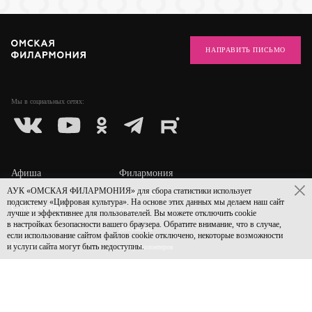
НАПРАВИТЬ ПИСЬМО
Мы в социальных
сетях:
Афиша
Филармония
АУК «ОМСКАЯ ФИЛАРМОНИЯ» для сбора статистики использует
Коллективы
подсистему «Цифровая культура». На основе этих данных мы делаем наш сайт
Слушателям
Проекты
лучше и эффективнее для пользователей. Вы можете отключить cookie
в настройках безопасности вашего браузера. Обратите внимание, что в случае,
Акции
Документы
если использование сайтом файлов cookie отключено, некоторые возможности
Покупка билетов
и услуги сайта могут быть недоступны.
Центр Волонтеров
Покупка абонементов
Новости
Возврат билетов
Архив афиши
Пушкинская карта