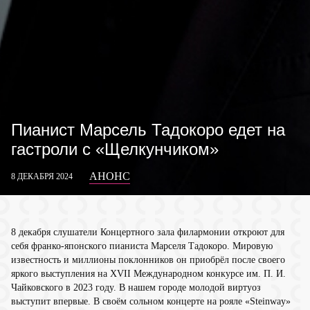
Пианист Марсель Тадокоро едет на
гастроли с «Щелкунчиком»
АНОНС
8 ДЕКАБРЯ 2024
8 декабря слушатели Концертного зала филармонии откроют для
себя франко-японского пианиста Марселя Тадокоро. Мировую
известность и миллионы поклонников он приобрёл после своего
яркого выступления на XVII Международном конкурсе им. П. И.
Чайковского в 2023 году. В нашем городе молодой виртуоз
выступит впервые. В своём сольном концерте на рояле «Steinway»