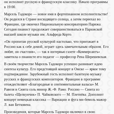
он исполнит русскую и французскую классику. Начало программы
в 19:00.
Марсель Тадокоро — новое имя в фортепианном исполнительстве!
Он родился в Стране восходящего солнца, а затем переехал во
Францию, где окончил Национальную консерваторию Парижа.
Сегодня пианист продолжает совершенствоваться в Парижской
высшей школе музыки им. Альфреда Корто.
«Он пропитан русской культурой настолько, что приезжает в
Россию как к себе домой, играет здесь замечательным образом. Его
любят, он счастлив», — так в интервью газете «Коммерсантъ»
заметила о пианисте его педагог — профессор Рена Шерешевская.
В своём творчестве Марсель Тадокоро успешно развивает идею
синтеза культур. Его предстоящий концерт в Омске — яркое тому
подтверждение. Зарубежный гость исполнит балетную музыку
русских и французских композиторов. Францию в программе
отождествляют «Благородные и сентиментальные вальсы» М.
Равеля и Сюита соль минор Ж.-Ф. Рамо. Россию — Сюита из
балета «Щелкунчик» П. Чайковского — М. Плетнёва. Дополнит
концерт немецкая классика — Вариации и фуга ми-бемоль мажор
Л. ван Бетховена.
Произведения, которые Марсель Тадокоро включил в свою