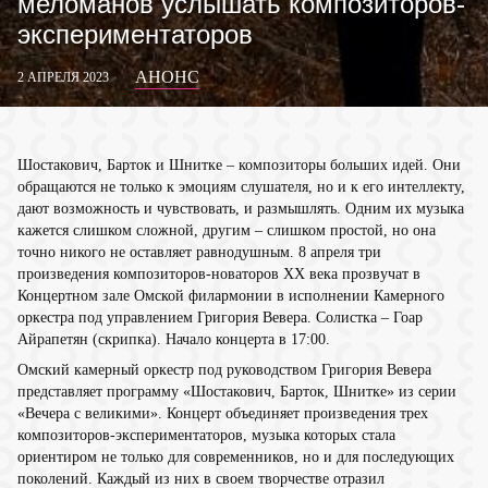
меломанов услышать композиторов-
экспериментаторов
АНОНС
2 АПРЕЛЯ 2023
Шостакович, Барток и Шнитке – композиторы больших идей. Они
обращаются не только к эмоциям слушателя, но и к его интеллекту,
дают возможность и чувствовать, и размышлять. Одним их музыка
кажется слишком сложной, другим – слишком простой, но она
точно никого не оставляет равнодушным. 8 апреля три
произведения композиторов-новаторов XX века прозвучат в
Концертном зале Омской филармонии в исполнении Камерного
оркестра под управлением Григория Вевера. Cолистка – Гоар
Айрапетян (скрипка). Начало концерта в 17:00.
Омский камерный оркестр под руководством Григория Вевера
представляет программу «Шостакович, Барток, Шнитке» из серии
«Вечера с великими». Концерт объединяет произведения трех
композиторов-экспериментаторов, музыка которых стала
ориентиром не только для современников, но и для последующих
поколений. Каждый из них в своем творчестве отразил