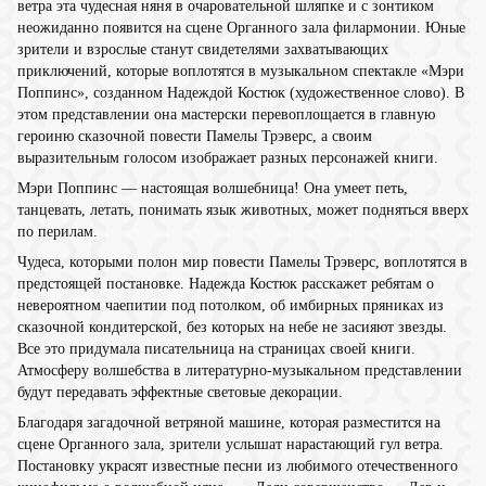
ветра эта чудесная няня в очаровательной шляпке и с зонтиком
неожиданно появится на сцене Органного зала филармонии. Юные
зрители и взрослые станут свидетелями захватывающих
приключений, которые воплотятся в музыкальном спектакле «Мэри
Поппинс», созданном Надеждой Костюк (художественное слово). В
этом представлении она мастерски перевоплощается в главную
героиню сказочной повести Памелы Трэверс, а своим
выразительным голосом изображает разных персонажей книги.
Мэри Поппинс — настоящая волшебница! Она умеет петь,
танцевать, летать, понимать язык животных, может подняться вверх
по перилам.
Чудеса, которыми полон мир повести Памелы Трэверс, воплотятся в
предстоящей постановке. Надежда Костюк расскажет ребятам о
невероятном чаепитии под потолком, об имбирных пряниках из
сказочной кондитерской, без которых на небе не засияют звезды.
Все это придумала писательница на страницах своей книги.
Атмосферу волшебства в литературно-музыкальном представлении
будут передавать эффектные световые декорации.
Благодаря загадочной ветряной машине, которая разместится на
сцене Органного зала, зрители услышат нарастающий гул ветра.
Постановку украсят известные песни из любимого отечественного