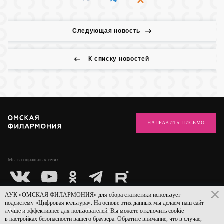
Следующая новость
К списку новостей
НАПРАВИТЬ ПИСЬМО
Мы в социальных
сетях:
АУК «ОМСКАЯ ФИЛАРМОНИЯ» для сбора статистики использует
подсистему «Цифровая культура». На основе этих данных мы делаем наш сайт
лучше и эффективнее для пользователей. Вы можете отключить cookie
Афиша
Филармония
в настройках безопасности вашего браузера. Обратите внимание, что в случае,