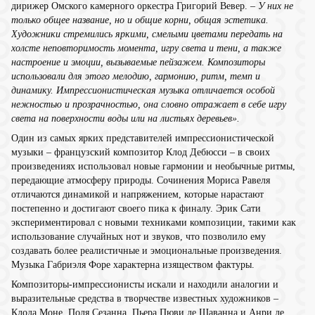
дирижер Омского камерного оркестра Григорий Вевер. –
У них не
только общее название, но и общие корни, общая эстетика.
Художники стремились яркими, смелыми цветами передать на
холсте неповторимость момента, игру света и тени, а также
настроение и эмоции, вызываемые пейзажем. Композиторы
использовали для этого мелодию, гармонию, ритм, темп и
динамику. Импрессионистическая музыка отличается особой
нежностью и прозрачностью, она словно отражает в себе игру
света на поверхности воды или на листьях деревьев».
Один из самых ярких представителей импрессионистической
музыки – французский композитор Клод Дебюсси – в своих
произведениях использовал новые гармонии и необычные ритмы,
передающие атмосферу природы. Сочинения Мориса Равеля
отличаются динамикой и напряжением, которые нарастают
постепенно и достигают своего пика к финалу. Эрик Сати
экспериментировал с новыми техниками композиции, такими как
использование случайных нот и звуков, что позволило ему
создавать более реалистичные и эмоциональные произведения.
Музыка Габриэля Форе характерна изяществом фактуры.
Композиторы-импрессионисты искали и находили аналогии и
выразительные средства в творчестве известных художников –
Клода Моне, Поля Сезанна, Пьера Пюви де Шаванна и Анри де