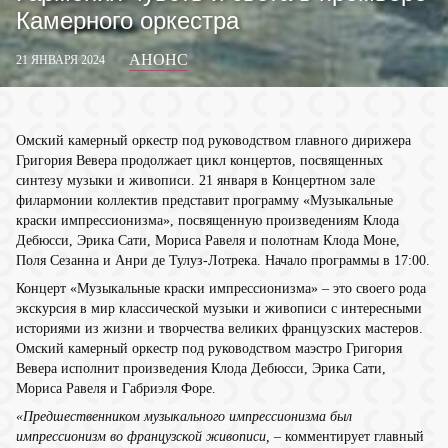
Камерного оркестра
АНОНС
21 ЯНВАРЯ 2024
Омский камерный оркестр под руководством главного дирижера
Григория Вевера продолжает цикл концертов, посвященных
синтезу музыки и живописи. 21 января в Концертном зале
филармонии коллектив представит программу «Музыкальные
краски импрессионизма», посвященную произведениям Клода
Дебюсси, Эрика Сати, Мориса Равеля и полотнам Клода Моне,
Поля Сезанна и Анри де Тулуз-Лотрека. Начало программы в 17:00.
Концерт «Музыкальные краски импрессионизма» – это своего рода
экскурсия в мир классической музыки и живописи с интересными
историями из жизни и творчества великих французских мастеров.
Омский камерный оркестр под руководством маэстро Григория
Вевера исполнит произведения Клода Дебюсси, Эрика Сати,
Мориса Равеля и Габриэля Форе.
«Предшественником музыкального импрессионизма был
импрессионизм во французской живописи,
– комментирует главный