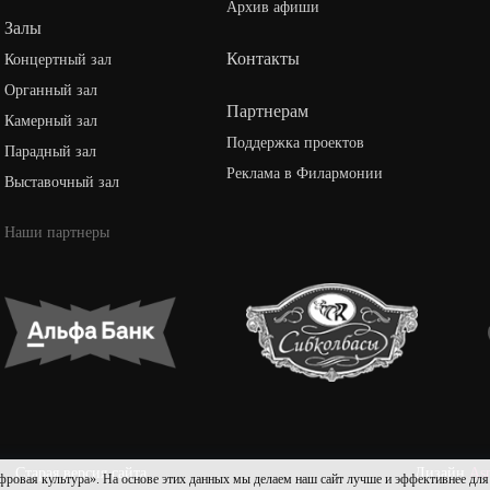
Архив афиши
Залы
Контакты
Концертный зал
Органный зал
Партнерам
Камерный зал
Поддержка проектов
Парадный зал
Реклама в Филармонии
Выставочный зал
Наши партнеры
Старая версия сайта
Дизайн
As
культура». На основе этих данных мы делаем наш сайт лучше и эффективнее для пол