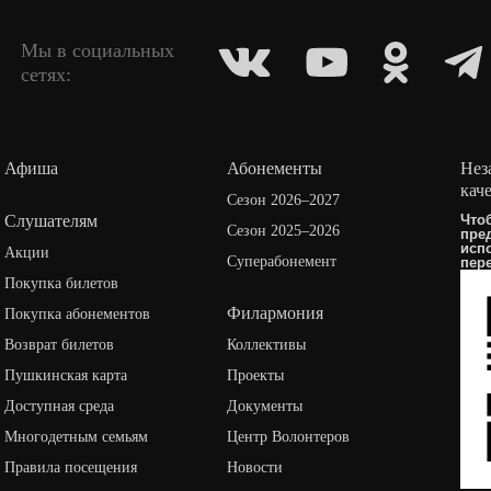
Мы в социальных
сетях:
Афиша
Абонементы
Нез
кач
Сезон 2026–2027
Слушателям
Что
Сезон 2025–2026
пре
исп
Акции
Суперабонемент
пер
Покупка билетов
Филармония
Покупка абонементов
Возврат билетов
Коллективы
Пушкинская карта
Проекты
Доступная среда
Документы
Многодетным семьям
Центр Волонтеров
Правила посещения
Новости