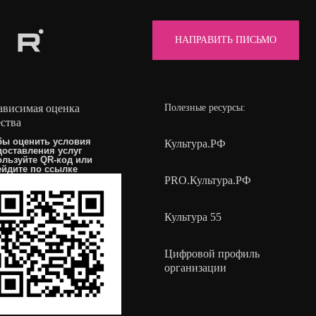
НАПРАВИТЬ ПИСЬМО
ависимая оценка
Полезные ресурсы:
ества
бы оценить условия
Культура.РФ
доставления услуг
ользуйте QR-код или
ейдите по
ссылке
PRO.Культура.РФ
Культура 55
Цифровой профиль
организации